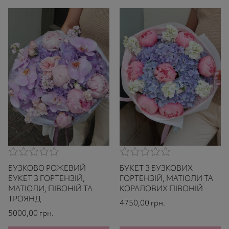
0,0
0,0
rating
rating
БУЗКОВО РОЖЕВИЙ
БУКЕТ З БУЗКОВИХ
based
based
on
on
БУКЕТ З ГОРТЕНЗІЙ,
ГОРТЕНЗІЙ, МАТІОЛИ ТА
521
521
МАТІОЛИ, ПІВОНІЙ ТА
КОРАЛОВИХ ПІВОНІЙ
ratings
ratings
ТРОЯНД
4750,00
грн.
5000,00
грн.