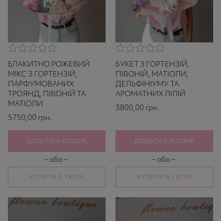
0,0
0,0
rating
rating
БЛАКИТНО РОЖЕВИЙ
БУКЕТ З ГОРТЕНЗІЙ,
based
based
on
on
МІКС З ГОРТЕНЗІЙ,
ПІВОНІЙ, МАТІОЛИ,
521
521
ПАРФУМОВАНИХ
ДЕЛЬФІНІУМУ ТА
ratings
ratings
ТРОЯНД, ПІВОНІЙ ТА
АРОМАТНИХ ЛІЛІЙ
МАТІОЛИ
3800,00
грн.
5750,00
грн.
ДОДАТИ В КОШИК
ДОДАТИ В КОШИК
– або –
– або –
КУПИТИ В 1 КЛІК
КУПИТИ В 1 КЛІК