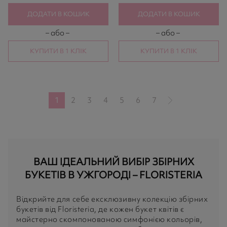
ДОДАТИ В КОШИК
ДОДАТИ В КОШИК
– або –
– або –
КУПИТИ В 1 КЛІК
КУПИТИ В 1 КЛІК
1
2
3
4
5
6
7
ВАШ ІДЕАЛЬНИЙ ВИБІР ЗБІРНИХ
БУКЕТІВ В УЖГОРОДІ – FLORISTERIA
Відкрийте для себе ексклюзивну колекцію збірних
букетів від Floristeria, де кожен букет квітів є
майстерно скомпонованою симфонією кольорів,