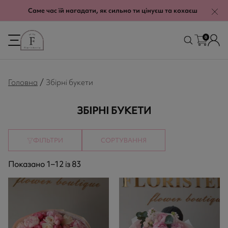
modal-check
Саме час їй нагадати, як сильно ти цінуєш та кохаєш
0
/
Головна
Збірні букети
ЗБІРНІ БУКЕТИ
ФІЛЬТРИ
СОРТУВАННЯ
Показано 1–12 із 83