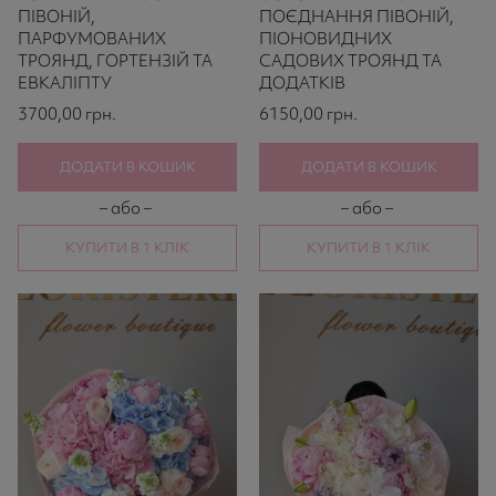
on
on
ПІВОНІЙ,
ПОЄДНАННЯ ПІВОНІЙ,
521
521
ПАРФУМОВАНИХ
ПІОНОВИДНИХ
ratings
ratings
ТРОЯНД, ГОРТЕНЗІЙ ТА
САДОВИХ ТРОЯНД ТА
ЕВКАЛІПТУ
ДОДАТКІВ
3700,00
грн.
6150,00
грн.
ДОДАТИ В КОШИК
ДОДАТИ В КОШИК
– або –
– або –
КУПИТИ В 1 КЛІК
КУПИТИ В 1 КЛІК