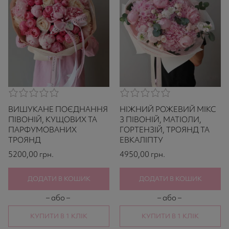
0,0
0,0
rating
rating
ВИШУКАНЕ ПОЄДНАННЯ
НІЖНИЙ РОЖЕВИЙ МІКС
based
based
on
on
ПІВОНІЙ, КУЩОВИХ ТА
З ПІВОНІЙ, МАТІОЛИ,
521
521
ПАРФУМОВАНИХ
ГОРТЕНЗІЙ, ТРОЯНД ТА
ratings
ratings
ТРОЯНД
ЕВКАЛІПТУ
5200,00
грн.
4950,00
грн.
ДОДАТИ В КОШИК
ДОДАТИ В КОШИК
– або –
– або –
КУПИТИ В 1 КЛІК
КУПИТИ В 1 КЛІК