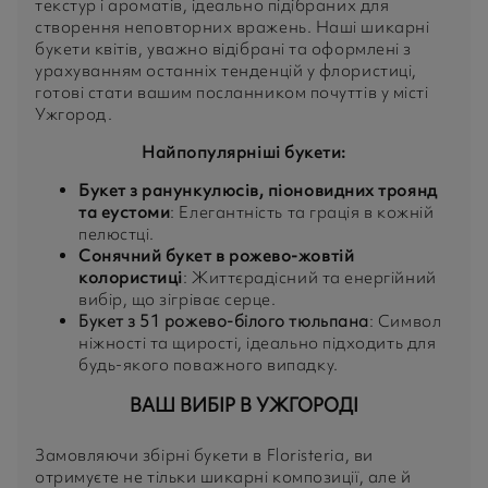
текстур і ароматів, ідеально підібраних для
створення неповторних вражень. Наші шикарні
букети квітів, уважно відібрані та оформлені з
урахуванням останніх тенденцій у флористиці,
готові стати вашим посланником почуттів у місті
Ужгород.
Найпопулярніші букети:
Букет з ранункулюсів, піоновидних троянд
та еустоми
: Елегантність та грація в кожній
пелюстці.
Сонячний букет в рожево-жовтій
колористиці
: Життєрадісний та енергійний
вибір, що зігріває серце.
Букет з 51 рожево-білого тюльпана
: Символ
ніжності та щирості, ідеально підходить для
будь-якого поважного випадку.
ВАШ ВИБІР В УЖГОРОДІ
Замовляючи збірні букети в Floristeria, ви
отримуєте не тільки шикарні композиції, але й