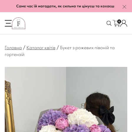
Саме час їй нагадати, як сильно ти цінуєш та кохаєш
0
/
/
Головна
Каталог квітів
Букет з рожевих півоній та
гортензій