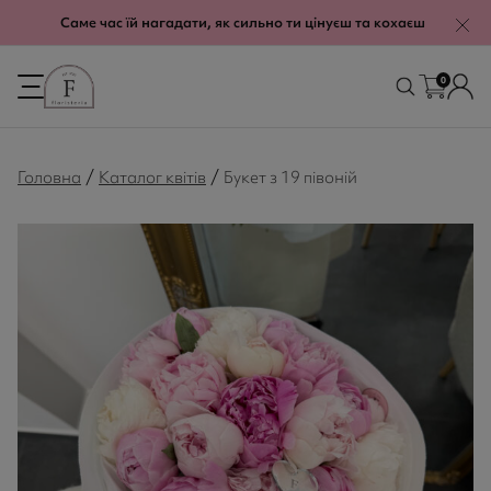
modal-check
Саме час їй нагадати, як сильно ти цінуєш та кохаєш
0
/
/
Головна
Каталог квітів
Букет з 19 півоній