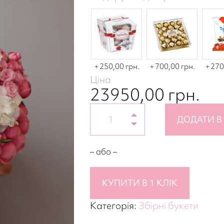
250,00 грн.
700,00 грн.
270
Ціна
23950,00
грн.
ДОДАТИ В
– або –
КУПИТИ В 1 КЛІК
Категорія:
Збірні букети