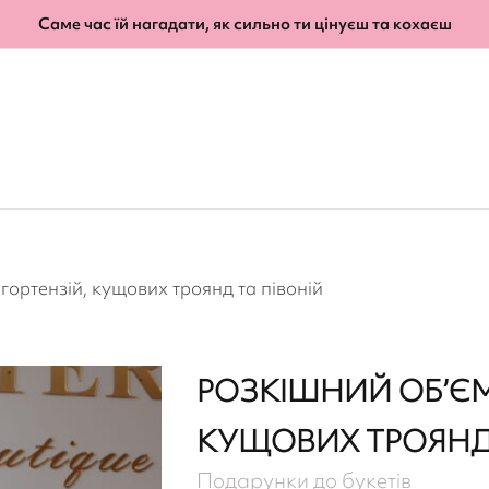
Саме час їй нагадати, як сильно ти цінуєш та кохаєш
гортензій, кущових троянд та півоній
РОЗКІШНИЙ ОБ’ЄМ
КУЩОВИХ ТРОЯНД 
Подарунки до букетів