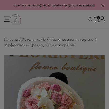
modal-check
Саме час їй нагадати, як сильно ти цінуєш та кохаєш
0
/
/
Головна
Каталог квітів
Ніжне поєднання гортензій,
парфумованих троянд, півоній та орхідей