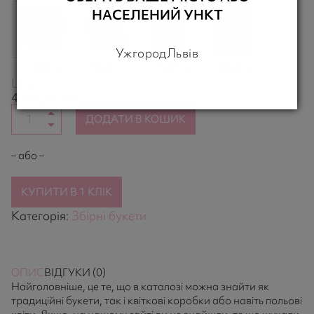
НАСЕЛЕНИЙ УНКТ
Ужгород
Львів
250,00 грн.
700,00 грн.
270,00 грн.
400,00 грн.
Ціна
грн.
4300,00
ДОДАТИ В КОШИК
– або –
КУПИТИ В 1 КЛІК
Категорія:
Збірні букети
ОПИС
ВІДГУКИ (0)
Найголовніше, це те, що в каталозі можна знайти як
традиційні букети, так і квіткові коробки або навіть польові