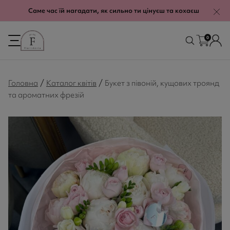
modal-check
Саме час їй нагадати, як сильно ти цінуєш та кохаєш
0
/
/
Головна
Каталог квітів
Букет з півоній, кущових троянд
та ароматних фрезій