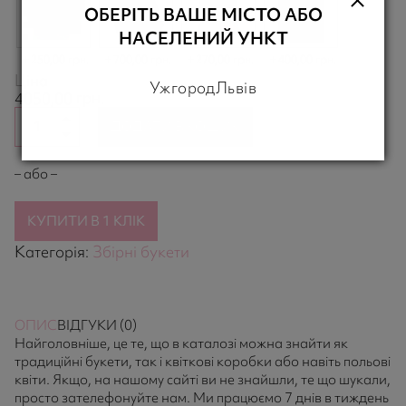
ОБЕРІТЬ ВАШЕ МІСТО АБО
НАСЕЛЕНИЙ УНКТ
250,00 грн.
700,00 грн.
270,00 грн.
400,00 грн.
Ціна
Ужгород
Львів
грн.
4050,00
ДОДАТИ В КОШИК
– або –
КУПИТИ В 1 КЛІК
Категорія:
Збірні букети
ОПИС
ВІДГУКИ (0)
Найголовніше, це те, що в каталозі можна знайти як
традиційні букети, так і квіткові коробки або навіть польові
квіти. Якщо, на нашому сайті ви не знайшли, те що шукали,
просто зателефонуйте нам. Ми працюємо 7 днів в тиждень