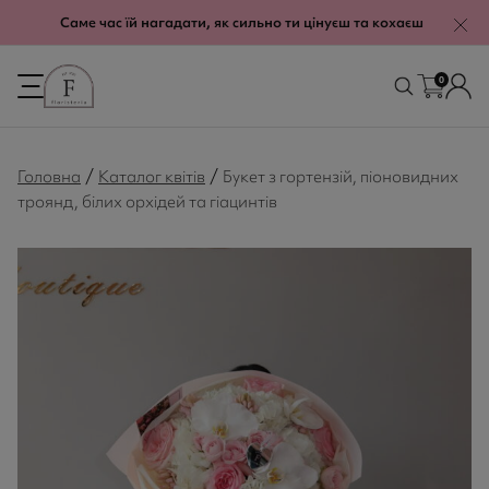
modal-check
Саме час їй нагадати, як сильно ти цінуєш та кохаєш
0
/
/
Головна
Каталог квітів
Букет з гортензій, піоновидних
троянд, білих орхідей та гіацинтів