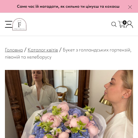
Саме час їй нагадати, як сильно ти цінуєш та кохаєш
0
/
/
Головна
Каталог квітів
Букет з голландських гортензій,
півоній та хелеборусу