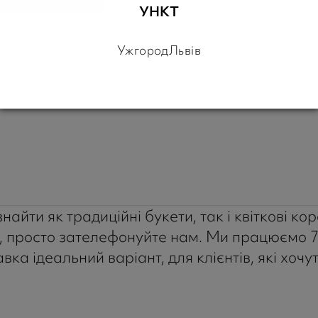
УНКТ
Ужгород
Львів
айти як традиційні букети, так і квіткові кор
 просто зателефонуйте нам. Ми працюємо 7 д
ка ідеальний варіант, для клієнтів, які хоч