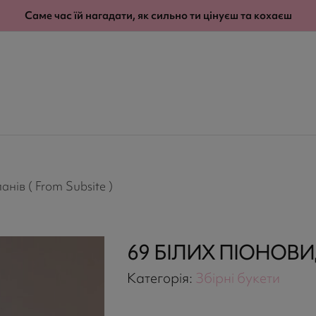
modal-check
Саме час їй нагадати, як сильно ти цінуєш та кохаєш
нів ( From Subsite )
69 БІЛИХ ПІОНОВ
Категорія:
Збірні букети