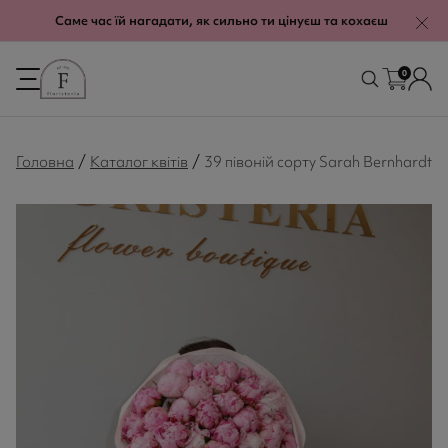
modal-check
Саме час їй нагадати, як сильно ти цінуєш та кохаєш
0
/
/
Головна
Каталог квітів
39 півоній сорту Sarah Bernhardt