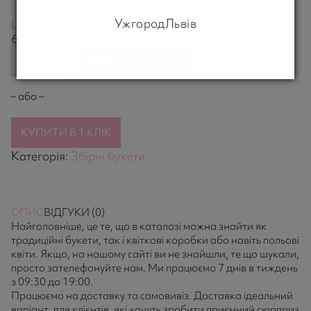
250,00 грн.
700,00 грн.
270,00 грн.
400,00 грн.
Ужгород
Львів
Ціна
грн.
6390,00
ДОДАТИ В КОШИК
– або –
КУПИТИ В 1 КЛІК
Категорія:
Збірні букети
ОПИС
ВІДГУКИ (0)
Найголовніше, це те, що в каталозі можна знайти як
традиційні букети, так і квіткові коробки або навіть польові
квіти. Якщо, на нашому сайті ви не знайшли, те що шукали,
просто зателефонуйте нам. Ми працюємо 7 днів в тиждень
з 09:30 до 19:00.
Працюємо на доставку та самовивіз. Доставка ідеальний
варіант, для клієнтів, які хочуть зробити приємний сюрприз