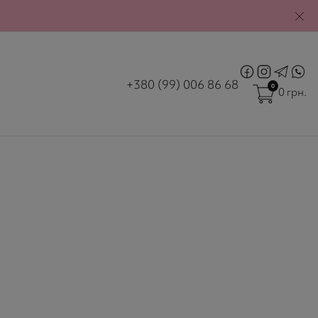
|
М. УЖГОРОД
ВХІД
РЄСТРАЦІЯ
+380 (99) 006 86 68
0
0 грн.