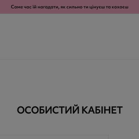
modal-check
Саме час їй нагадати, як сильно ти цінуєш та кохаєш
ОСОБИСТИЙ КАБІНЕТ