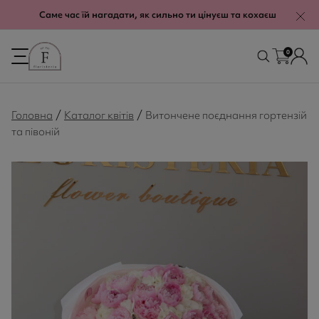
modal-check
Саме час їй нагадати, як сильно ти цінуєш та кохаєш
0
/
/
Головна
Каталог квітів
Витончене поєднання гортензій
та півоній