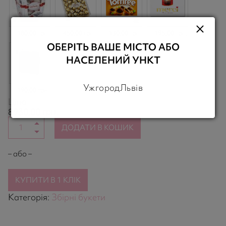
180,00 грн.
450,00 грн.
130,00 грн.
195,00 грн.
ОБЕРІТЬ ВАШЕ МІСТО АБО
НАСЕЛЕНИЙ УНКТ
Ужгород
Львів
190,00 грн.
Ціна
грн.
8930,00
ДОДАТИ В КОШИК
– або –
КУПИТИ В 1 КЛІК
Категорія:
Збірні букети