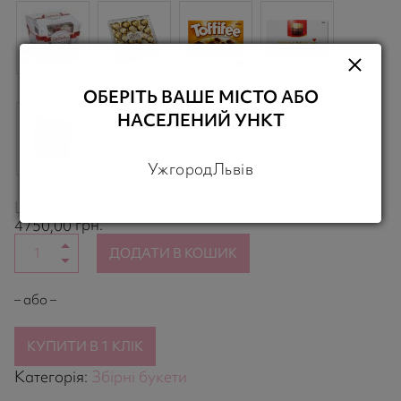
180,00 грн.
450,00 грн.
130,00 грн.
195,00 грн.
ОБЕРІТЬ ВАШЕ МІСТО АБО
НАСЕЛЕНИЙ УНКТ
Ужгород
Львів
190,00 грн.
Ціна
грн.
4750,00
ДОДАТИ В КОШИК
– або –
КУПИТИ В 1 КЛІК
Категорія:
Збірні букети