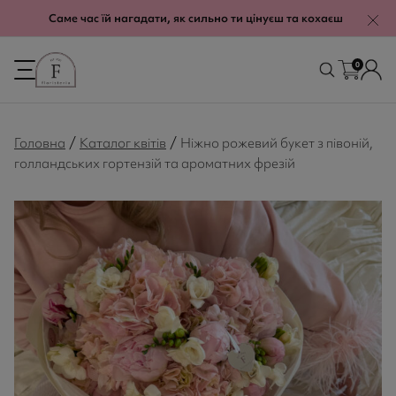
modal-check
Саме час їй нагадати, як сильно ти цінуєш та кохаєш
0
/
/
Головна
Каталог квітів
Ніжно рожевий букет з півоній,
голландських гортензій та ароматних фрезій