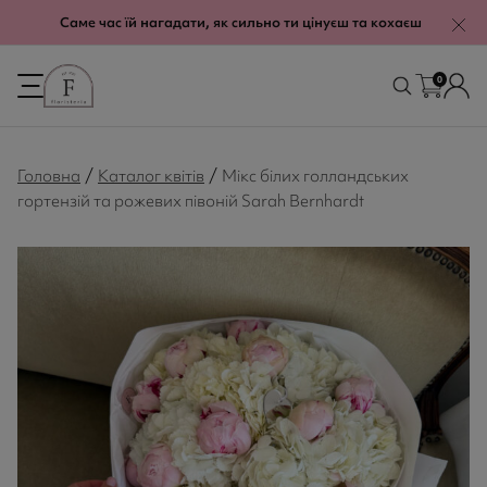
modal-check
Саме час їй нагадати, як сильно ти цінуєш та кохаєш
0
/
/
Головна
Каталог квітів
Мікс білих голландських
гортензій та рожевих півоній Sarah Bernhardt