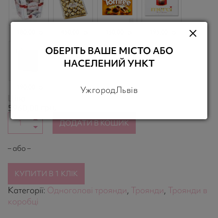
180,00 грн.
450,00 грн.
130,00 грн.
195,00 грн.
ОБЕРІТЬ ВАШЕ МІСТО АБО
НАСЕЛЕНИЙ УНКТ
190,00 грн.
Ужгород
Львів
Ціна
грн.
5960,00
ДОДАТИ В КОШИК
– або –
КУПИТИ В 1 КЛІК
Категорії:
Одноголові троянди
,
Троянди
,
Троянди в
коробці