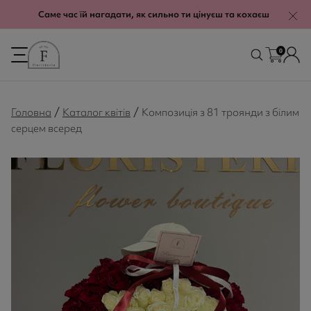
modal-check
Саме час їй нагадати, як сильно ти цінуєш та кохаєш
0
/
/
Головна
Каталог квітів
Композиція з 81 троянди з білим
серцем всеред