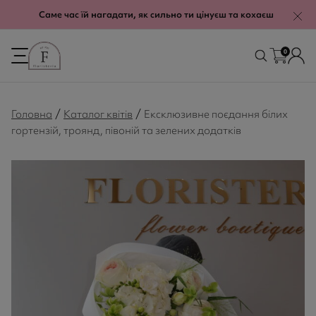
modal-check
Саме час їй нагадати, як сильно ти цінуєш та кохаєш
0
/
/
Головна
Каталог квітів
Ексклюзивне поєдання білих
гортензій, троянд, півоній та зелених додатків