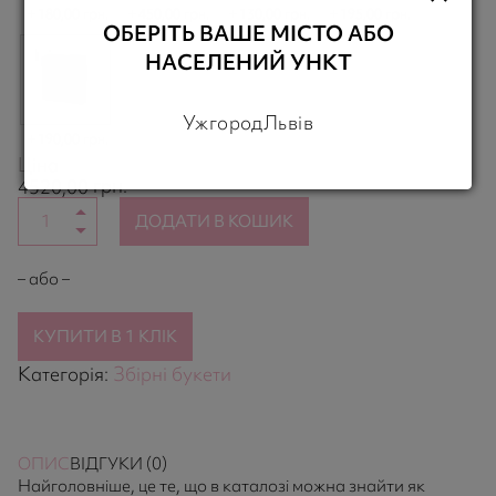
180,00 грн.
450,00 грн.
130,00 грн.
195,00 грн.
ОБЕРІТЬ ВАШЕ МІСТО АБО
НАСЕЛЕНИЙ УНКТ
Ужгород
Львів
190,00 грн.
Ціна
грн.
4520,00
ДОДАТИ В КОШИК
– або –
КУПИТИ В 1 КЛІК
Категорія:
Збірні букети
ОПИС
ВІДГУКИ (0)
Найголовніше, це те, що в каталозі можна знайти як