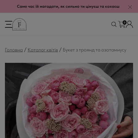
modal-check
Саме час їй нагадати, як сильно ти цінуєш та кохаєш
0
/
/
Головна
Каталог квітів
Букет з троянд та озотамнусу