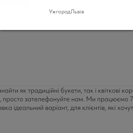
Ужгород
Львів
айти як традиційні букети, так і квіткові кор
 просто зателефонуйте нам. Ми працюємо 7 д
ка ідеальний варіант, для клієнтів, які хоч