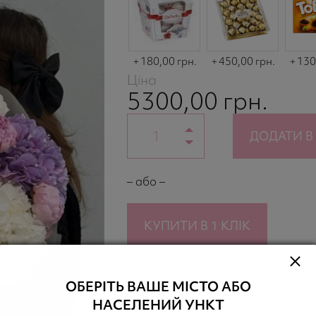
180,00 грн.
450,00 грн.
130
Ціна
5300,00
грн.
ДОДАТИ В
– або –
КУПИТИ В 1 КЛІК
Категорія:
Збірні букети
ОБЕРІТЬ ВАШЕ МІСТО АБО
НАСЕЛЕНИЙ УНКТ