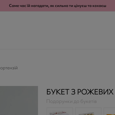
modal-check
Саме час їй нагадати, як сильно ти цінуєш та кохаєш
гортензій
БУКЕТ З РОЖЕВИХ 
Подарунки до букетів