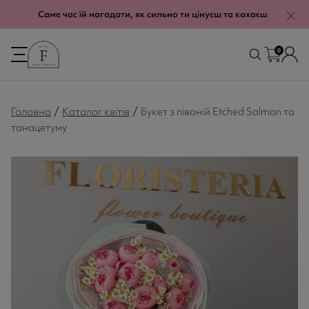
modal-check
Саме час їй нагадати, як сильно ти цінуєш та кохаєш
0
/
/
Головна
Каталог квітів
Букет з півоній Etched Salmon та
танацетуму