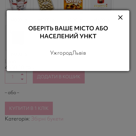
180,00 грн.
450,00 грн.
130,00 грн.
195,00 грн.
ОБЕРІТЬ ВАШЕ МІСТО АБО
НАСЕЛЕНИЙ УНКТ
Ужгород
Львів
190,00 грн.
Ціна
грн.
4550,00
ДОДАТИ В КОШИК
– або –
КУПИТИ В 1 КЛІК
Категорія:
Збірні букети