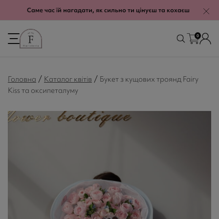
modal-check
Саме час їй нагадати, як сильно ти цінуєш та кохаєш
0
/
/
Головна
Каталог квітів
Букет з кущових троянд Fairy
Kiss та оксипеталуму