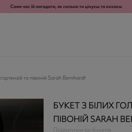
modal-check
Саме час їй нагадати, як сильно ти цінуєш та кохаєш
гортензій та півоній Sarah Bernhardt
БУКЕТ З БІЛИХ ГО
ПІВОНІЙ SARAH B
Подарунки до букетів