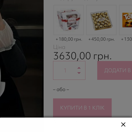
180,00 грн.
450,00 грн.
130
Ціна
3630,00
грн.
ДОДАТИ В
– або –
КУПИТИ В 1 КЛІК
Категорія:
Збірні букети