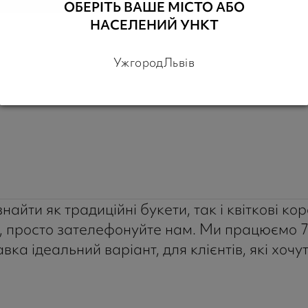
ОБЕРІТЬ ВАШЕ МІСТО АБО
НАСЕЛЕНИЙ УНКТ
Ужгород
Львів
айти як традиційні букети, так і квіткові кор
 просто зателефонуйте нам. Ми працюємо 7 д
ка ідеальний варіант, для клієнтів, які хоч