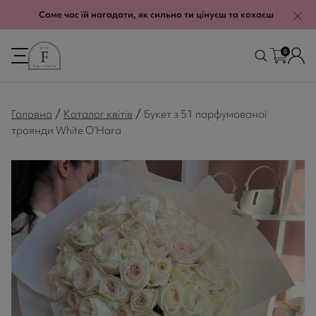
modal-check
Саме час їй нагадати, як сильно ти цінуєш та кохаєш
0
/
/
Головна
Каталог квітів
Букет з 51 парфумованої
троянди White O’Hara