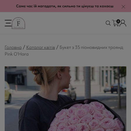
modal-check
Саме час їй нагадати, як сильно ти цінуєш та кохаєш
0
/
/
Головна
Каталог квітів
Букет з 35 піоновидних троянд
Pink O’Hara