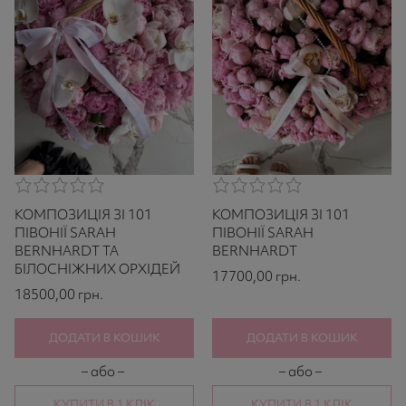
0,0
0,0
rating
rating
КОМПОЗИЦІЯ ЗІ 101
КОМПОЗИЦІЯ ЗІ 101
based
based
on
on
ПІВОНІЇ SARAH
ПІВОНІЇ SARAH
521
521
BERNHARDT ТА
BERNHARDT
ratings
ratings
БІЛОСНІЖНИХ ОРХІДЕЙ
17700,00
грн.
18500,00
грн.
ДОДАТИ В КОШИК
ДОДАТИ В КОШИК
– або –
– або –
КУПИТИ В 1 КЛІК
КУПИТИ В 1 КЛІК