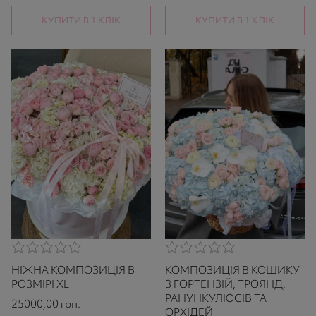
КУПИТИ В 1 КЛІК
КУПИТИ В 1 КЛІК
0,0
0,0
rating
rating
НІЖНА КОМПОЗИЦІЯ В
КОМПОЗИЦІЯ В КОШИКУ
based
based
on
on
РОЗМІРІ XL
З ГОРТЕНЗІЙ, ТРОЯНД,
521
521
РАНУНКУЛЮСІВ ТА
25000,00
грн.
ratings
ratings
ОРХІДЕЙ