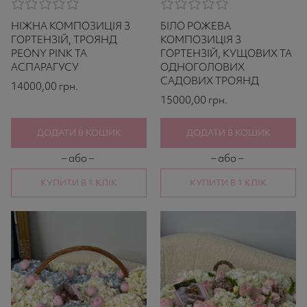
0,0
0,0
rating
rating
НІЖНА КОМПОЗИЦІЯ З
БІЛО РОЖЕВА
based
based
on
on
ГОРТЕНЗІЙ, ТРОЯНД
КОМПОЗИЦІЯ З
521
521
PEONY PINK ТА
ГОРТЕНЗІЙ, КУЩОВИХ ТА
ratings
ratings
АСПАРАГУСУ
ОДНОГОЛОВИХ
САДОВИХ ТРОЯНД
14000,00
грн.
15000,00
грн.
ДОДАТИ В КОШИК
ДОДАТИ В КОШИК
– або –
– або –
КУПИТИ В 1 КЛІК
КУПИТИ В 1 КЛІК