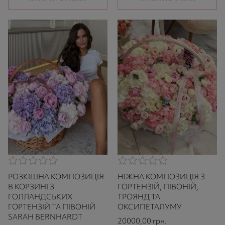
0,0
0,0
rating
rating
РОЗКІШНА КОМПОЗИЦІЯ
НІЖНА КОМПОЗИЦІЯ З
based
based
on
on
В КОРЗИНІ З
ГОРТЕНЗІЙ, ПІВОНІЙ,
521
521
ГОЛЛАНДСЬКИХ
ТРОЯНД ТА
ratings
ratings
ГОРТЕНЗІЙ ТА ПІВОНІЙ
ОКСИПЕТАЛУМУ
SARAH BERNHARDT
20000,00
грн.