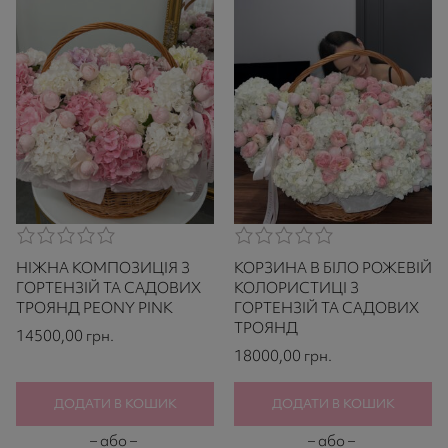
0,0
0,0
rating
rating
НІЖНА КОМПОЗИЦІЯ З
КОРЗИНА В БІЛО РОЖЕВІЙ
based
based
on
on
ГОРТЕНЗІЙ ТА САДОВИХ
КОЛОРИСТИЦІ З
521
521
ТРОЯНД PEONY PINK
ГОРТЕНЗІЙ ТА САДОВИХ
ratings
ratings
ТРОЯНД
14500,00
грн.
18000,00
грн.
ДОДАТИ В КОШИК
ДОДАТИ В КОШИК
– або –
– або –