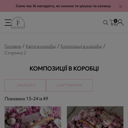
modal-check
Саме час їй нагадати, як сильно ти цінуєш та кохаєш
0
/
/
/
Головна
Квіти в коробці
Композиції в коробці
Сторінка 2
КОМПОЗИЦІЇ В КОРОБЦІ
ФІЛЬТРИ
СОРТУВАННЯ
Показано 13–24 із 49