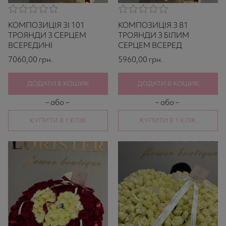
0,0
0,0
rating
rating
КОМПОЗИЦІЯ ЗІ 101
КОМПОЗИЦІЯ З 81
based
based
on
on
ТРОЯНДИ З СЕРЦЕМ
ТРОЯНДИ З БІЛИМ
521
521
ВСЕРЕДИНІ
СЕРЦЕМ ВСЕРЕД
ratings
ratings
7060,00
грн.
5960,00
грн.
ДОДАТИ В КОШИК
ДОДАТИ В КОШИК
– або –
– або –
КУПИТИ В 1 КЛІК
КУПИТИ В 1 КЛІК