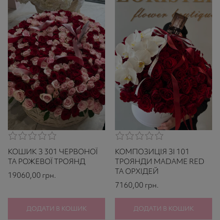
0,0
0,0
rating
rating
КОШИК З 301 ЧЕРВОНОЇ
КОМПОЗИЦІЯ ЗІ 101
based
based
on
on
ТА РОЖЕВОЇ ТРОЯНД
ТРОЯНДИ MADAME RED
521
521
ТА ОРХІДЕЙ
19060,00
грн.
ratings
ratings
7160,00
грн.
ДОДАТИ В КОШИК
ДОДАТИ В КОШИК