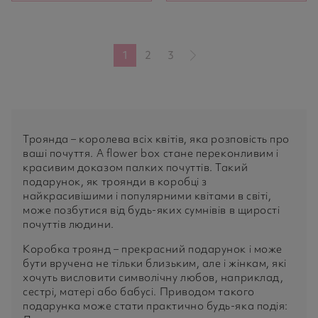
1
2
3
Троянда – королева всіх квітів, яка розповість про
ваші почуття. А flower box стане переконливим і
красивим доказом палких почуттів. Такий
подарунок, як троянди в коробці з
найкрасивішими і популярними квітами в світі,
може позбутися від будь-яких сумнівів в щирості
почуттів людини.
Коробка троянд – прекрасний подарунок і може
бути вручена не тільки близьким, але і жінкам, які
хочуть висловити символічну любов, наприклад,
сестрі, матері або бабусі. Приводом такого
подарунка може стати практично будь-яка подія: