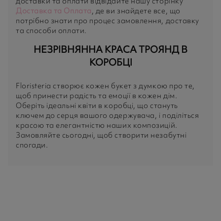
доставки та оплати відвідайте нашу сторінку
Доставка та Оплата
, де ви знайдете все, що
потрібно знати про процес замовлення, доставку
та способи оплати.
НЕЗРІВНЯННА КРАСА ТРОЯНД В
КОРОБЦІ
Floristeria створює кожен букет з думкою про те,
щоб принести радість та емоції в кожен дім.
Оберіть ідеальні квіти в коробці, що стануть
ключем до серця вашого одержувача, і поділіться
красою та елегантністю наших композицій.
Замовляйте сьогодні, щоб створити незабутні
спогади.