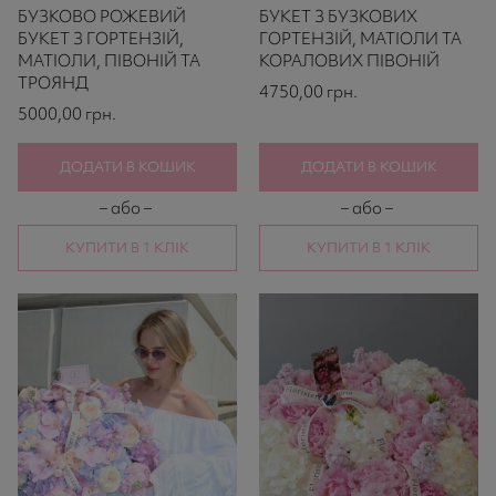
БУЗКОВО РОЖЕВИЙ
БУКЕТ З БУЗКОВИХ
based
based
on
on
БУКЕТ З ГОРТЕНЗІЙ,
ГОРТЕНЗІЙ, МАТІОЛИ ТА
521
521
МАТІОЛИ, ПІВОНІЙ ТА
КОРАЛОВИХ ПІВОНІЙ
ratings
ratings
ТРОЯНД
4750,00
грн.
5000,00
грн.
ДОДАТИ В КОШИК
ДОДАТИ В КОШИК
– або –
– або –
КУПИТИ В 1 КЛІК
КУПИТИ В 1 КЛІК