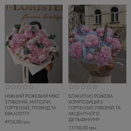
0,0
0,0
rating
rating
НІЖНИЙ РОЖЕВИЙ МІКС
БЛАКИТНО РОЖЕВА
based
based
on
on
З ПІВОНІЙ, МАТІОЛИ,
КОМПОЗИЦІЯ З
521
521
ГОРТЕНЗІЙ, ТРОЯНД ТА
ГОРТЕНЗІЙ, ПІВОНІЙ ТА
ratings
ratings
ЕВКАЛІПТУ
АКЦЕНТНОГО
ДЕЛЬФІНІУМУ
4950,00
грн.
13150,00
грн.