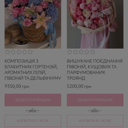
0,0
0,0
rating
rating
КОМПОЗИЦІЯ З
ВИШУКАНЕ ПОЄДНАННЯ
based
based
on
on
БЛАКИТНИХ ГОРТЕНЗІЙ,
ПІВОНІЙ, КУЩОВИХ ТА
521
521
АРОМАТНИХ ЛІЛІЙ,
ПАРФУМОВАНИХ
ratings
ratings
ПІВОНІЙ ТА ДЕЛЬФІНІУМУ
ТРОЯНД
9350,00
грн.
5200,00
грн.
ДОДАТИ В КОШИК
ДОДАТИ В КОШИК
– або –
– або –
КУПИТИ В 1 КЛІК
КУПИТИ В 1 КЛІК