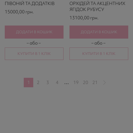
ratings
ratings
ПІВОНІЙ ТА ДОДАТКІВ
ОРХІДЕЙ ТА АКЦЕНТНИХ
ЯГІДОК РУБУСУ
15000,00
грн.
13100,00
грн.
ДОДАТИ В КОШИК
ДОДАТИ В КОШИК
– або –
– або –
КУПИТИ В 1 КЛІК
КУПИТИ В 1 КЛІК
1
2
3
4
19
20
21
…