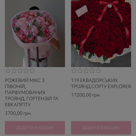
0,0
0,0
rating
rating
РОЖЕВИЙ МІКС З
119 ЕКВАДОРСЬКИХ
based
based
on
on
ПІВОНІЙ,
ТРОЯНД СОРТУ EXPLORER
521
521
ПАРФУМОВАНИХ
17200,00
грн.
ratings
ratings
ТРОЯНД, ГОРТЕНЗІЙ ТА
ЕВКАЛІПТУ
3700,00
грн.
ДОДАТИ В КОШИК
ДОДАТИ В КОШИК